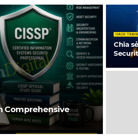
HACK TRAI
Chia s
Securi
ion Comprehensive