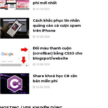
phí mới nhất
16/10/2021
Cách khắc phục tin nhắn
quảng cáo cá cược spam
trên iPhone
10/08/2020
Đổi màu thanh cuộn
(scrollbar) bằng CSS3 cho
blogspot/website
13/08/2020
Share khoá học C# căn
bản miễn phí
16/06/2020
HOSTING / VPS KHUYÊN DÙNG