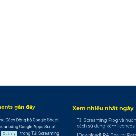
nts gần đây
Xem nhiều nhất ngày
ong
Cách Đồng bộ Google Sheet
Tải Screaming Frog và hướ
cách sử dụng kèm licences
ndar bằng Google Apps Script
trong
Tải Screaming
Quản lý
[Download] RA Beauty Ret