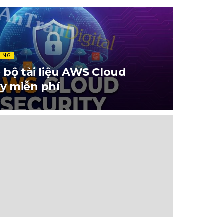
NING
ẻ bộ tài liệu AWS Cloud
ty miễn phí