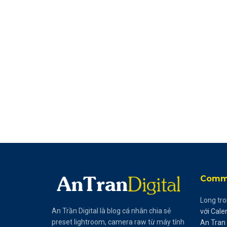
Comme
Long
tr
An Trần Digital là blog cá nhân chia sẻ
với Cale
preset lightroom, camera raw từ máy tính
An Tran