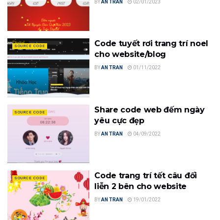
BY
AN TRAN
02/01/2023
Code tuyết rơi trang trí noel
SOURCE CODE
cho website/blog
BY
AN TRAN
01/11/2022
Share code web đếm ngày
SOURCE CODE
yêu cực đẹp
BY
AN TRAN
04/09/2022
Code trang trí tết câu đối
SOURCE CODE
liễn 2 bên cho website
BY
AN TRAN
19/01/2022