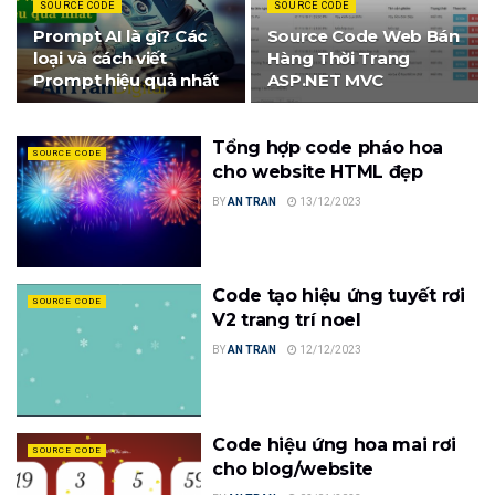
SOURCE CODE
SOURCE CODE
Prompt AI là gì? Các
Source Code Web Bán
loại và cách viết
Hàng Thời Trang
Prompt hiệu quả nhất
ASP.NET MVC
Tổng hợp code pháo hoa
SOURCE CODE
cho website HTML đẹp
BY
AN TRAN
13/12/2023
Code tạo hiệu ứng tuyết rơi
SOURCE CODE
V2 trang trí noel
BY
AN TRAN
12/12/2023
Code hiệu ứng hoa mai rơi
SOURCE CODE
cho blog/website