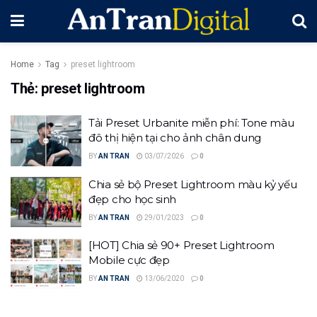
Home
Tag
preset lightroom
Thẻ:
preset lightroom
Tải Preset Urbanite miễn phí: Tone màu
đô thị hiện tại cho ảnh chân dung
BY
AN TRAN
03/07/2026
0
Chia sẻ bộ Preset Lightroom màu kỷ yếu
đẹp cho học sinh
BY
AN TRAN
29/01/2023
0
[HOT] Chia sẻ 90+ Preset Lightroom
Mobile cực đẹp
BY
AN TRAN
13/06/2020
0