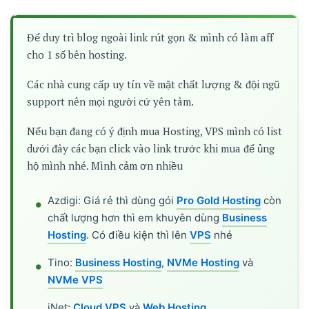
Để duy trì blog ngoài link rút gọn & mình có làm aff
cho 1 số bên hosting.
Các nhà cung cấp uy tín về mặt chất lượng & đội ngũ
support nên mọi người cứ yên tâm.
Nếu bạn đang có ý định mua Hosting, VPS mình có list
dưới đây các bạn click vào link trước khi mua để ủng
hộ mình nhé. Mình cảm ơn nhiều
Azdigi: Giá rẻ thì dùng gói
Pro Gold Hosting
còn
chất lượng hơn thì em khuyên dùng
Business
Hosting
. Có điều kiện thì lên
VPS
nhé
Tino:
Business Hosting
,
NVMe Hosting
và
NVMe VPS
iNet:
Cloud VPS
và
Web Hosting