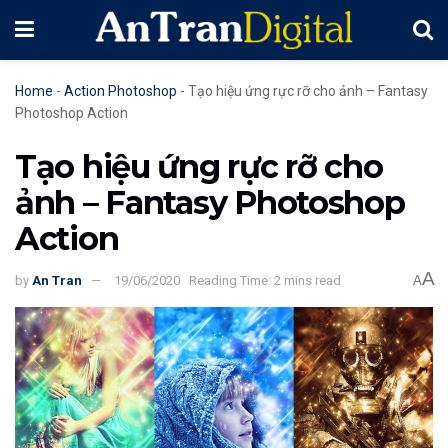
Home
-
Action Photoshop
-
Tạo hiệu ứng rực rỡ cho ảnh – Fantasy
Photoshop Action
Tạo hiệu ứng rực rỡ cho
ảnh – Fantasy Photoshop
Action
A
by
An Tran
19/06/2020
Reading Time: 2 mins read
A