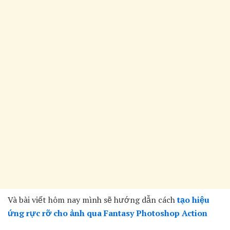
Và bài viết hôm nay mình sẽ hướng dẫn cách
tạo hiệu
ứng rực rỡ cho ảnh qua Fantasy Photoshop Action