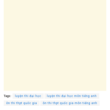
Tags:
luyện thi đại học
luyện thi đại học môn tiếng anh
ôn thi thpt quốc gia
ôn thi thpt quốc gia môn tiếng anh