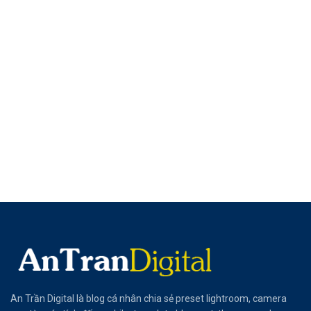
An Trần Digital là blog cá nhân chia sẻ preset lightroom, camera