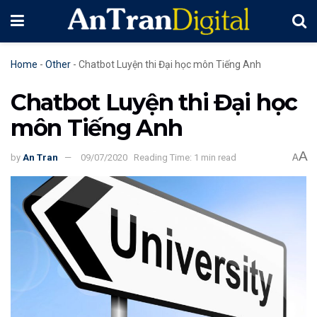
Home
-
Other
-
Chatbot Luyện thi Đại học môn Tiếng Anh
Chatbot Luyện thi Đại học
môn Tiếng Anh
A
by
An Tran
09/07/2020
Reading Time: 1 min read
A