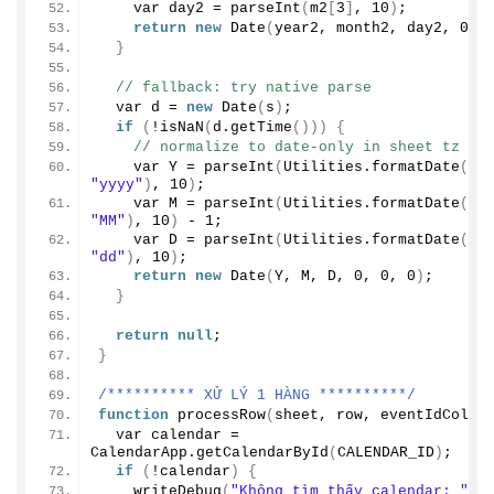
    var day2 = 
parseInt
(
m2
[
3
]
, 
10
)
;
return
new
Date
(
year2, month2, day2, 
0
, 
}
// fallback: try native parse
  var d = 
new
Date
(
s
)
;
if
(
!
isNaN
(
d.
getTime
()))
{
// normalize to date-only in sheet tz
    var Y = 
parseInt
(
Utilities.
formatDate
(
"yyyy"
)
, 
10
)
;
    var M = 
parseInt
(
Utilities.
formatDate
(
"MM"
)
, 
10
)
 - 
1
;
    var D = 
parseInt
(
Utilities.
formatDate
(
"dd"
)
, 
10
)
;
return
new
Date
(
Y, M, D, 
0
, 
0
, 
0
)
;
}
return
null
;
}
/********** XỬ LÝ 1 HÀNG **********/
function
processRow
(
sheet, row, eventIdCol
)
  var calendar = 
CalendarApp.
getCalendarById
(
CALENDAR_ID
)
;
if
(
!calendar
)
{
writeDebug
(
"Không tìm thấy calendar: "
 + 