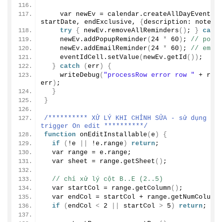
    var newEv = calendar.
createAllDayEvent
(
ti
startDate, endExclusive, 
{
description: note 
|
try
{
 newEv.
removeAllReminders
()
; 
}
catc
    newEv.
addPopupReminder
(
24
*
60
)
; 
// popu
    newEv.
addEmailReminder
(
24
*
60
)
; 
// emai
    eventIdCell.
setValue
(
newEv.
getId
())
;
}
catch
(
err
)
{
writeDebug
(
"processRow error row "
 + row
err
)
;
}
}
/********** XỬ LÝ KHI CHỈNH SỬA - sử dụng ins
trigger On edit **********/
function
onEditInstallable
(
e
)
{
if
(
!e 
||
 !e.
range
)
return
;
  var range = e.
range
;
  var sheet = range.
getSheet
()
;
// chỉ xử lý cột B..E (2..5)
  var startCol = range.
getColumn
()
;
  var endCol = startCol + range.
getNumColumn
if
(
endCol 
<
2
||
 startCol 
>
5
)
return
;