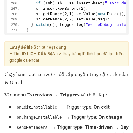
if
(
!sh
)
 sh = ss.
insertSheet
(
"_sync_debu
    sh.
insertRowBefore
(
2
)
;
    sh.
getRange
(
2
,
1
)
.
setValue
(
new
Date
())
;
    sh.
getRange
(
2
,
2
)
.
setValue
(
msg
)
;
}
catch
(
e
){
 Logger.
log
(
"writeDebug failed:
}
Lưu ý để file Script hoạt động:
– Tìm
ID LỊCH CỦA BẠN
=> thay bằng ID lịch bạn đã tạo trên
google calendar
Chạy hàm
để cấp quyền truy cập Calendar
authorize()
& Gmail.
Vào menu
Extensions → Triggers
và thiết lập:
→ Trigger type:
On edit
onEditInstallable
→ Trigger type:
On change
onChangeInstallable
→ Trigger type:
Time-driven → Day
sendReminders