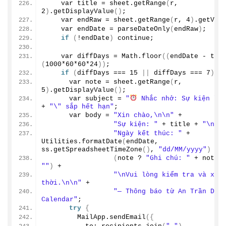
    var title = sheet.
getRange
(
r, 
2
)
.
getDisplayValue
()
;
    var endRaw = sheet.
getRange
(
r, 
4
)
.
getVal
    var endDate = 
parseDateOnly
(
endRaw
)
;
if
(
!endDate
)
 continue;
    var diffDays = Math.
floor
((
endDate - tod
(
1000
*
60
*
60
*
24
))
;
if
(
diffDays === 
15
||
 diffDays === 
7
)
{
      var note = sheet.
getRange
(
r, 
5
)
.
getDisplayValue
()
;
      var subject = 
"
 Nhắc nhở: Sự kiện \"
+ 
"\" sắp hết hạn"
;
      var body = 
"Xin chào,\n\n"
 +
"Sự kiện: "
 + title + 
"\n"
 
"Ngày kết thúc: "
 + 
Utilities.
formatDate
(
endDate, 
ss.
getSpreadsheetTimeZone
()
, 
"dd/MM/yyyy"
)
 + 
(
note ? 
"Ghi chú: "
 + note 
""
)
 +
"\nVui lòng kiểm tra và xử l
thời.\n\n"
 +
"— Thông báo từ An Trần Digi
Calendar"
;
try
{
        MailApp.
sendEmail
({