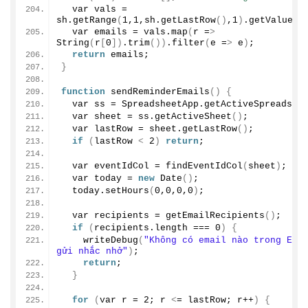
  var vals = 
sh.
getRange
(
1
,
1
,sh.
getLastRow
()
,
1
)
.
getValues
(
  var emails = vals.
map
(
r =
>
String
(
r
[
0
])
.
trim
())
.
filter
(
e =
>
 e
)
;
return
 emails;
}
function
sendReminderEmails
()
{
  var ss = SpreadsheetApp.
getActiveSpreadshe
  var sheet = ss.
getActiveSheet
()
;
  var lastRow = sheet.
getLastRow
()
;
if
(
lastRow 
<
2
)
return
;
  var eventIdCol = 
findEventIdCol
(
sheet
)
;
  var today = 
new
Date
()
;
  today.
setHours
(
0
,
0
,
0
,
0
)
;
  var recipients = 
getEmailRecipients
()
;
if
(
recipients.
length
 === 
0
)
{
writeDebug
(
"Không có email nào trong Emai
gửi nhắc nhở"
)
;
return
;
}
for
(
var r = 
2
; r 
<
= lastRow; r++
)
{