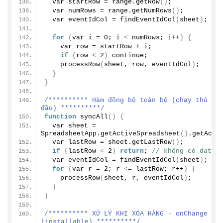
  var startRow = range.
getRow
()
;
  var numRows = range.
getNumRows
()
;
  var eventIdCol = 
findEventIdCol
(
sheet
)
;
for
(
var i = 
0
; i 
<
 numRows; i++
)
{
    var row = startRow + i;
if
(
row 
<
2
)
 continue;
processRow
(
sheet, row, eventIdCol
)
;
}
}
/********** Hàm đồng bộ toàn bộ (chạy thủ côn
đầu) **********/
function
syncAll
()
{
  var sheet = 
SpreadsheetApp.
getActiveSpreadsheet
()
.
getActi
  var lastRow = sheet.
getLastRow
()
;
if
(
lastRow 
<
2
)
return
; 
// không có data
  var eventIdCol = 
findEventIdCol
(
sheet
)
;
for
(
var r = 
2
; r 
<
= lastRow; r++
)
{
processRow
(
sheet, r, eventIdCol
)
;
}
}
/********** XỬ LÝ KHI XÓA HÀNG - onChange 
(installable) **********/