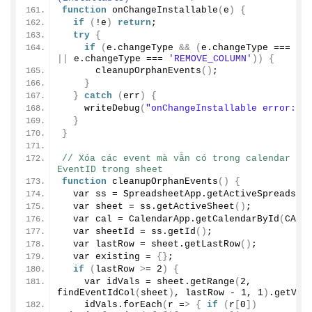
function
onChangeInstallable
(
e
)
{
if
(
!e
)
return
;
try
{
if
(
e.
changeType
&&
(
e.
changeType
 === 
'R
||
 e.
changeType
 === 
'REMOVE_COLUMN'
))
{
cleanupOrphanEvents
()
;
}
}
catch
(
err
)
{
writeDebug
(
"onChangeInstallable error: "
}
}
// Xóa các event mà vẫn có trong calendar như
EventID trong sheet
function
cleanupOrphanEvents
()
{
  var ss = SpreadsheetApp.
getActiveSpreadshe
  var sheet = ss.
getActiveSheet
()
;
  var cal = CalendarApp.
getCalendarById
(
CALE
  var sheetId = ss.
getId
()
;
  var lastRow = sheet.
getLastRow
()
;
  var existing = 
{}
;
if
(
lastRow 
>
= 
2
)
{
    var idVals = sheet.
getRange
(
2
, 
findEventIdCol
(
sheet
)
, lastRow - 
1
, 
1
)
.
getVal
    idVals.
forEach
(
r =
>
{
if
(
r
[
0
])