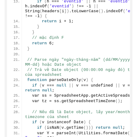
if
(
h === 
'eventid'
||
 h === 
'eventid'
|
h.
indexOf
(
'eventid'
)
 !== 
-1
||
String
(
headers
[
i
])
.
toLowerCase
()
.
indexOf
(
'eve
!== 
-1
)
{
return
 i + 
1
;
}
}
// mặc định F
return
6
;
}
// Parse ngày "ngày-tháng-năm" (dd/MM/yyyy h
MM-dd) hoặc Date object
// Trả về Date object (00:00:00 ngày đó) theo
của spreadsheet
function
parseDateOnly
(
v
)
{
if
(
v === 
null
||
 v === undefined 
||
 v ===
return
null
;
  var ss = SpreadsheetApp.
getActiveSpreadshe
  var tz = ss.
getSpreadsheetTimeZone
()
;
// Nếu đã là Date object, lấy year/month/da
timezone của sheet
if
(
v instanceof Date
)
{
if
(
isNaN
(
v.
getTime
()))
return
null
;
    var Y = 
parseInt
(
Utilities.
formatDate
(