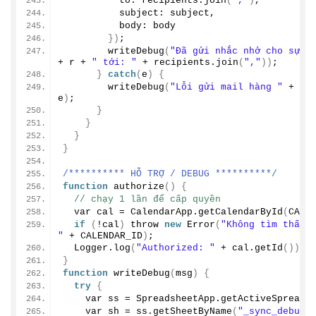
          to: recipients.
join
(
","
)
,
          subject: subject,
          body: body
})
;
writeDebug
(
"Đã gửi nhắc nhở cho sự k
+ r + 
" tới: "
 + recipients.
join
(
","
))
;
}
catch
(
e
)
{
writeDebug
(
"Lỗi gửi mail hàng "
 + r 
e
)
;
}
}
}
}
/********** HỖ TRỢ / DEBUG **********/
function
authorize
()
{
// chạy 1 lần để cấp quyền
  var cal = CalendarApp.
getCalendarById
(
CALE
if
(
!cal
)
 throw 
new
Error
(
"Không tìm thấy c
"
 + CALENDAR_ID
)
;
  Logger.
log
(
"Authorized: "
 + cal.
getId
())
;
}
function
writeDebug
(
msg
)
{
try
{
    var ss = SpreadsheetApp.
getActiveSpreads
    var sh = ss.
getSheetByName
(
"_sync_debug"