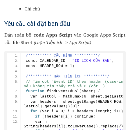
Ghi chú
Yêu cầu cài đặt ban đầu
Dán toàn bộ
code Apps Script
vào Google Apps Script
của file Sheet
(chọn Tiện ích -> App Script)
/********** CẤU HÌNH **********/
const CALENDAR_ID = 
"ID LỊCH CỦA BẠN"
;
const HEADER_ROW = 
1
;
/********** HÀM TIỆN ÍCH **********/
// Tìm cột "Event ID" theo header (case-insen
Nếu không tìm thấy trả về 6 (cột F).
function
findEventIdCol
(
sheet
)
{
  var lastCol = Math.
max
(
6
, sheet.
getLastCol
  var headers = sheet.
getRange
(
HEADER_ROW, 
1
lastCol
)
.
getValues
()[
0
]
;
for
(
var i = 
0
; i 
<
 headers.
length
; i++
)
{
if
(
!headers
[
i
])
 continue;
    var h = 
String
(
headers
[
i
])
.
toLowerCase
()
.
replace
(
/\s+