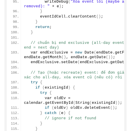
writeDebug
(
"Xóa event lỗi (maybe alre
removed): "
 + e
)
;
}
      eventIdCell.
clearContent
()
;
}
return
;
}
// chuẩn bị end exclusive (all-day events r
end = next day)
  var endExclusive = 
new
Date
(
endDate.
getFul
endDate.
getMonth
()
, endDate.
getDate
())
;
  endExclusive.
setDate
(
endExclusive.
getDate
(
// Tạo (hoặc recreate) event: để đơn giản &
xác cho all-day, xóa event cũ (nếu có) rồi tạ
try
{
if
(
existingId
)
{
try
{
        var oldEv = 
calendar.
getEventById
(
String
(
existingId
))
;
if
(
oldEv
)
 oldEv.
deleteEvent
()
;
}
catch
(
e
)
{
// ignore if not found
}
}