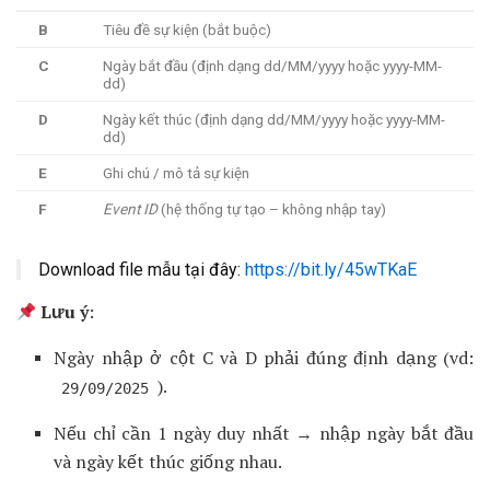
B
Tiêu đề sự kiện (bắt buộc)
C
Ngày bắt đầu (định dạng dd/MM/yyyy hoặc yyyy-MM-
dd)
D
Ngày kết thúc (định dạng dd/MM/yyyy hoặc yyyy-MM-
dd)
E
Ghi chú / mô tả sự kiện
F
Event ID
(hệ thống tự tạo – không nhập tay)
Download file mẫu tại đây:
https://bit.ly/45wTKaE
Lưu ý
:
Ngày nhập ở cột C và D phải đúng định dạng (vd:
).
29/09/2025
Nếu chỉ cần 1 ngày duy nhất → nhập ngày bắt đầu
và ngày kết thúc giống nhau.