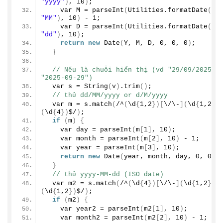
"yyyy"
)
, 
10
)
;
    var M = 
parseInt
(
Utilities.
formatDate
(
"MM"
)
, 
10
)
 - 
1
;
    var D = 
parseInt
(
Utilities.
formatDate
(
"dd"
)
, 
10
)
;
return
new
Date
(
Y, M, D, 
0
, 
0
, 
0
)
;
}
// Nếu là chuỗi hiển thị (vd "29/09/2025" h
"2025-09-29")
  var s = 
String
(
v
)
.
trim
()
;
// thử dd/MM/yyyy or d/M/yyyy
  var m = s.
match
(
/^
(
\d
{
1
,
2
})[
\/\-
](
\d
{
1
,
2
})
(
\d
{
4
})
$/
)
;
if
(
m
)
{
    var day = 
parseInt
(
m
[
1
]
, 
10
)
;
    var month = 
parseInt
(
m
[
2
]
, 
10
)
 - 
1
;
    var year = 
parseInt
(
m
[
3
]
, 
10
)
;
return
new
Date
(
year, month, day, 
0
, 
0
, 
}
// thử yyyy-MM-dd (ISO date)
  var m2 = s.
match
(
/^
(
\d
{
4
})[
\/\-
](
\d
{
1
,
2
})[
(
\d
{
1
,
2
})
$/
)
;
if
(
m2
)
{
    var year2 = 
parseInt
(
m2
[
1
]
, 
10
)
;
    var month2 = 
parseInt
(
m2
[
2
]
, 
10
)
 - 
1
;