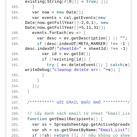
existing
[
String
(
r
[
0
])]
 = 
true
; 
})
;
}
  var now = 
new
Date
()
;
  var events = cal.
getEvents
(
new
Date
(
now.
getFullYear
()
-2
,
0
,
1
)
, 
new
Date
(
now.
getFullYear
()
+
5
,
11
,
31
))
;
  events.
forEach
(
ev =
>
{
    var desc = ev.
getDescription
()
||
""
;
if
(
desc.
indexOf
(
META_MARKER
)
 !== 
-1
||
desc.
indexOf
(
"sheetId="
 + sheetId
)
 !== 
-1
)
{
      var id = ev.
getId
()
;
if
(
!existing
[
id
])
{
try
{
 ev.
deleteEvent
()
; 
}
catch
(
e
){
writeDebug
(
"cleanup delete err: "
+e
)
; 
}
}
}
})
;
}
/********** GỬI EMAIL NHẮC NHỞ **********/
// Lấy danh sách email từ sheet "Email_List"
function
getEmailRecipients
()
{
  var ss = SpreadsheetApp.
getActiveSpreadshe
  var sh = ss.
getSheetByName
(
"Email_List"
)
;
if
(
!sh
)
return
[]
; 
// nếu không có sheet 