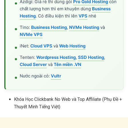
Azdigi: Giá rẻ thì dùng gói
Pro Gold Hosting
còn
chất lượng hơn thì em khuyên dùng
Business
Hosting
. Có điều kiện thì lên
VPS
nhé
Tino:
Business Hosting
,
NVMe Hosting
và
NVMe VPS
iNet:
Cloud VPS
và
Web Hosting
Tenten:
Wordpress Hosting
,
SSD Hosting
,
Cloud Server
và
Tên miền .VN
Nước ngoài có:
Vultr
Khóa Học Clickbank No Web và Top Affiliate (Phụ Đề +
Thuyết Minh Tiếng Việt)