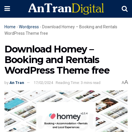
Home
-
Wordpress
-
Download Homey – Booking and Rentals
WordPress Theme free
Download Homey –
Booking and Rentals
WordPress Theme free
A
by
An Tran
17/02/2024
Reading Time: 3 mins read
A