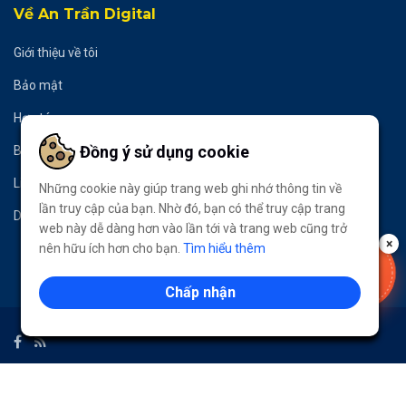
Về An Trần Digital
Giới thiệu về tôi
Bảo mật
Hợp tác
Đồng ý sử dụng cookie
Bản quyền
Liên hệ
Những cookie này giúp trang web ghi nhớ thông tin về
lần truy cập của bạn. Nhờ đó, bạn có thể truy cập trang
Donate
web này dễ dàng hơn vào lần tới và trang web cũng trở
×
nên hữu ích hơn cho bạn.
Tìm hiểu thêm
VOUCHER
-50%
Chấp nhận
LẤY NGAY
© 2020
An Trần Digital
- All Rights Reserved