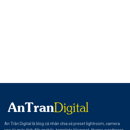
An Trần Digital là blog cá nhân chia sẻ preset lightroom, camera
raw từ máy tính đến mobile, template blogspot, theme wordpress