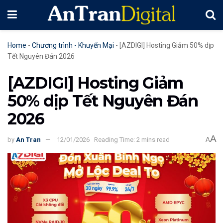
Home
-
Chương trình - Khuyến Mại
-
[AZDIGI] Hosting Giảm 50% dịp
Tết Nguyên Đán 2026
[AZDIGI] Hosting Giảm
50% dịp Tết Nguyên Đán
2026
A
by
An Tran
12/01/2026
Reading Time: 2 mins read
A