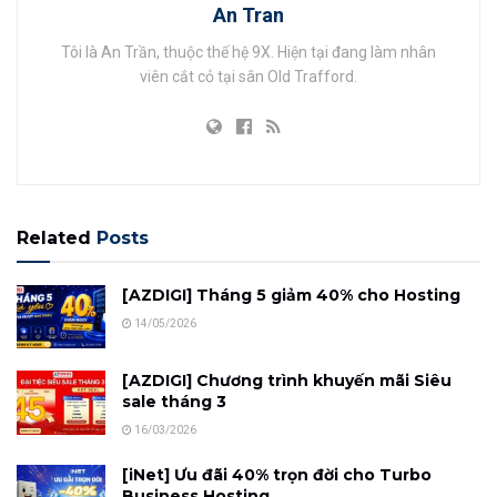
An Tran
Tôi là An Trần, thuộc thế hệ 9X. Hiện tại đang làm nhân
viên cắt cỏ tại sân Old Trafford.
Related
Posts
[AZDIGI] Tháng 5 giảm 40% cho Hosting
14/05/2026
[AZDIGI] Chương trình khuyến mãi Siêu
sale tháng 3
16/03/2026
[iNet] Ưu đãi 40% trọn đời cho Turbo
Business Hosting