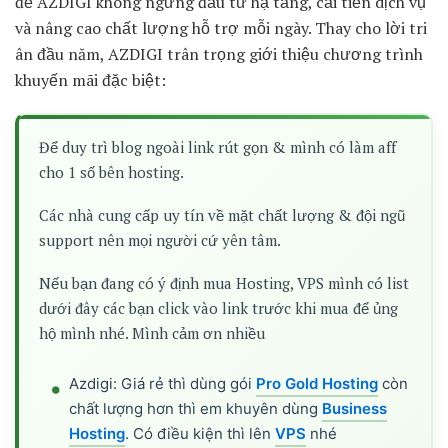
để AZDIGI không ngừng đầu tư hạ tầng, cải tiến dịch vụ
và nâng cao chất lượng hỗ trợ mỗi ngày. Thay cho lời tri
ân đầu năm, AZDIGI trân trọng giới thiệu chương trình
khuyến mãi đặc biệt:
Để duy trì blog ngoài link rút gọn & mình có làm aff
cho 1 số bên hosting.
Các nhà cung cấp uy tín về mặt chất lượng & đội ngũ
support nên mọi người cứ yên tâm.
Nếu bạn đang có ý định mua Hosting, VPS mình có list
dưới đây các bạn click vào link trước khi mua để ủng
hộ mình nhé. Mình cảm ơn nhiều
Azdigi: Giá rẻ thì dùng gói
Pro Gold Hosting
còn
chất lượng hơn thì em khuyên dùng
Business
Hosting
. Có điều kiện thì lên
VPS
nhé