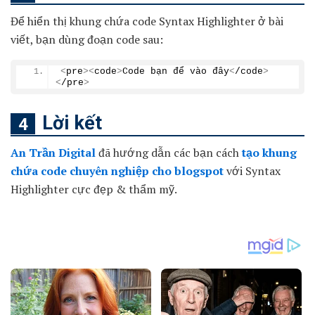
Để hiển thị khung chứa code Syntax Highlighter ở bài
viết, bạn dùng đoạn code sau:
<
pre
><
code
>
Code bạn để vào đây
<
/code
>
<
/pre
>
Lời kết
An Trần Digital
đã hướng dẫn các bạn cách
tạo khung
chứa code chuyên nghiệp cho blogspot
với Syntax
Highlighter cực đẹp & thẩm mỹ.