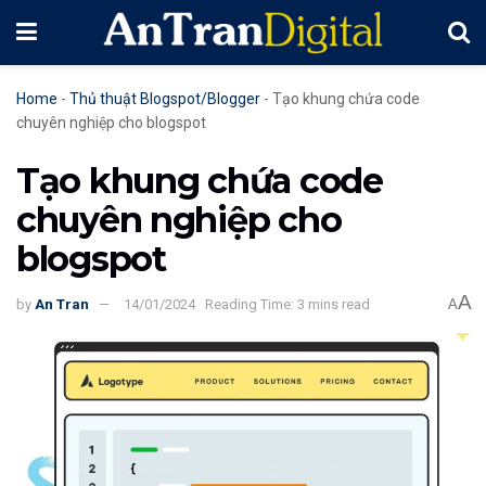
Home
-
Thủ thuật Blogspot/Blogger
-
Tạo khung chứa code
chuyên nghiệp cho blogspot
Tạo khung chứa code
chuyên nghiệp cho
blogspot
A
by
An Tran
14/01/2024
Reading Time: 3 mins read
A