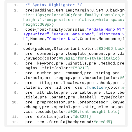
/* Syntax Highlighter */
pre
{
padding:
.8
em 1em;margin:
0.5
em 
0
;backgroun
size:13px;color:#000;font-family:Consolas,Mona
height:1.4em;position:relative;white-space:pre
height:300px}
code
{
font-family:Consolas,
"Andale Mono WT"
,
"A
Typewriter"
,
"DejaVu Sans Mono"
,
"Bitstream Vera
L"
,Monaco,
"Courier New"
,Courier,Monospace;font
pre 
code
{
padding:
0
!important;color:
#839496;backgro
pre .comment,pre .template_comment,pre .diff 
.javadoc
{
color:
#93a1a1;font-style:italic}
pre .keyword,pre .winutils,pre .method,pre .a
.nginx .title
{
color:
#F5821E}
pre .number,pre .command,pre .string,pre .tag
.formula,pre .regexp,pre .hexcolor
{
color:
#0088
pre .title,pre .localvars,pre .chunk,pre .dec
.literal,pre .id,pre .css .
function
{
color:
#268
pre .attribute,pre .variable,pre .lisp .body,
.title,pre .parent,pre .haskell .type
{
color:
#A
pre .preprocessor,pre .preprocessor .keyword,
.change,pre .special,pre .attr_selector,pre .i
.css .pseudo
{
color:
#000;font-weight:bold}
pre .deletion
{
color:
#dc322f}
pre .tex .formula
{
background:
#eee8d5}