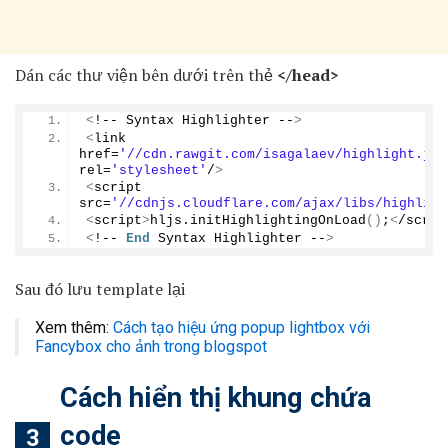
Dán các thư viện bên dưới trên thẻ
</head>
<
!-- Syntax Highlighter --
>
<
link 
href=
'//cdn.rawgit.com/isagalaev/highlight.js/
rel=
'stylesheet'
/
>
<
script 
src=
'//cdnjs.cloudflare.com/ajax/libs/highligh
<
script
>
hljs.
initHighlightingOnLoad
()
;
<
/scrip
<
!-- 
End
 Syntax Highlighter --
>
Sau đó lưu template lại
Xem thêm:
Cách tạo hiệu ứng popup lightbox với
Fancybox cho ảnh trong blogspot
Cách hiển thị khung chứa
code